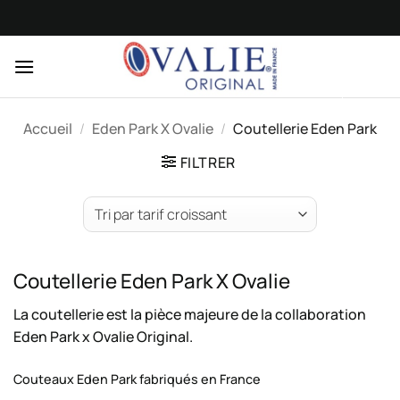
Passer
au
Les commandes
contenu
sont
actuellement
suspendues.
Merci de votre
Accueil
/
Eden Park X Ovalie
/
Coutellerie Eden Park
compréhension.
FILTRER
Coutellerie Eden Park X Ovalie
La coutellerie est la pièce majeure de la collaboration
Eden Park x Ovalie Original.
Couteaux Eden Park fabriqués en France