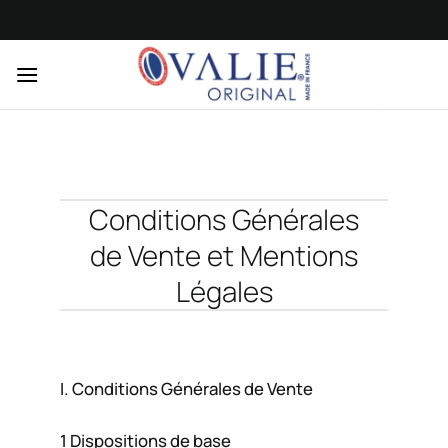
Passer
au
Les commandes
contenu
sont
actuellement
suspendues.
Merci de votre
compréhension.
Conditions Générales
de Vente et Mentions
Légales
I. Conditions Générales de Vente
1 Dispositions de base