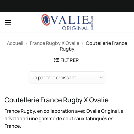
Passer
au
Les commandes
contenu
sont
actuellement
suspendues.
Merci de votre
Accueil
/
France Rugby X Ovalie
/
Coutellerie France
compréhension.
Rugby
FILTRER
Coutellerie France Rugby X Ovalie
France Rugby, en collaboration avec Ovalie Original, a
développé une gamme de couteaux fabriqués en
France.