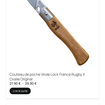
Couteau de poche Virole Lock France Rugby X
Ovalie Original
Plage
27.90
€
–
29.90
€
de
prix :
Lire la suite
27.90 €
à
29.90 €