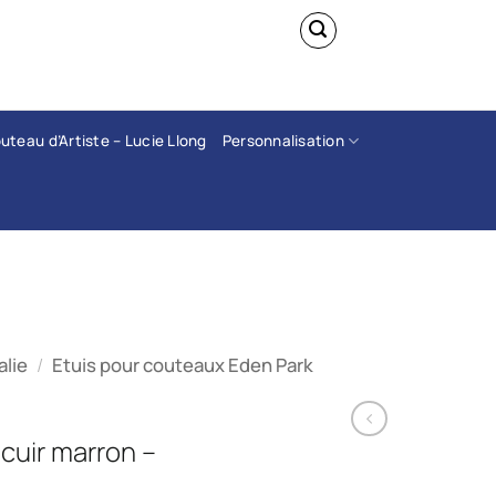
 sont actuellement suspendues. Merci de votre
n.
uteau d’Artiste – Lucie Llong
Personnalisation
alie
/
Etuis pour couteaux Eden Park
 cuir marron –