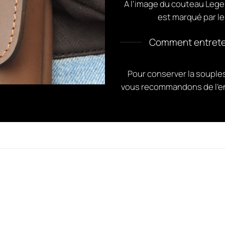
A l'image du couteau Legen
est marqué par le
Comment entretenir
Pour conserver la soupless
vous recommandons de l’ent