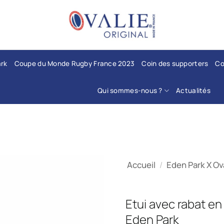
Les commandes
compréhensio
ark
Coupe du Monde Rugby France 2023
Coin des supporters
Co
Qui sommes-nous ?
Actualités
Accueil
/
Eden Park X Ov
Etui avec rabat en
Eden Park