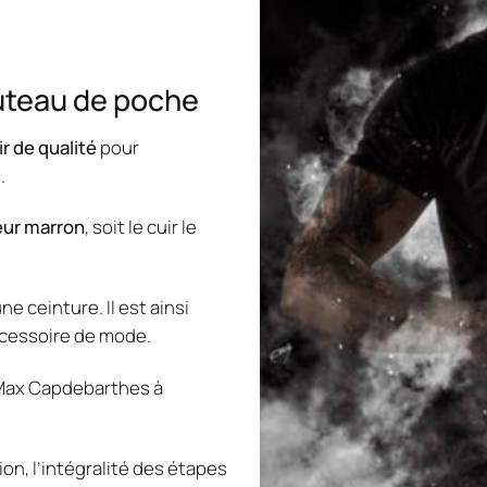
outeau de poche
ir de qualité
pour
.
leur marron
, soit le cuir le
une ceinture. Il est ainsi
ccessoire de mode.
 Max Capdebarthes à
ion, l’intégralité des étapes